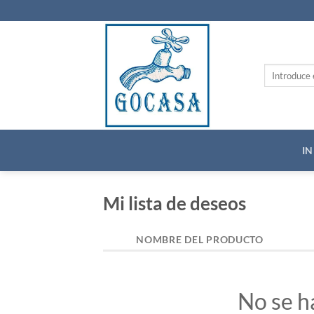
Saltar
al
contenido
Buscar
por:
IN
Mi lista de deseos
NOMBRE DEL PRODUCTO
No se h