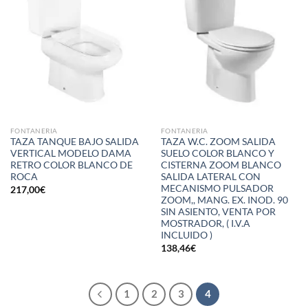
lista de
lista de
deseos
deseos
FONTANERIA
FONTANERIA
TAZA TANQUE BAJO SALIDA
TAZA W.C. ZOOM SALIDA
VERTICAL MODELO DAMA
SUELO COLOR BLANCO Y
RETRO COLOR BLANCO DE
CISTERNA ZOOM BLANCO
ROCA
SALIDA LATERAL CON
MECANISMO PULSADOR
217,00
€
ZOOM,, MANG. EX. INOD. 90
SIN ASIENTO, VENTA POR
MOSTRADOR, ( I.V.A
INCLUIDO )
138,46
€
1
2
3
4