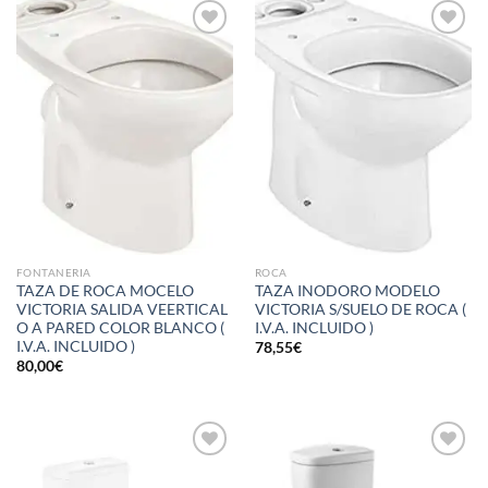
Añadir
Añadir
a la
a la
lista de
lista de
deseos
deseos
FONTANERIA
ROCA
TAZA DE ROCA MOCELO
TAZA INODORO MODELO
VICTORIA SALIDA VEERTICAL
VICTORIA S/SUELO DE ROCA (
O A PARED COLOR BLANCO (
I.V.A. INCLUIDO )
I.V.A. INCLUIDO )
78,55
€
80,00
€
Añadir
Añadir
a la
a la