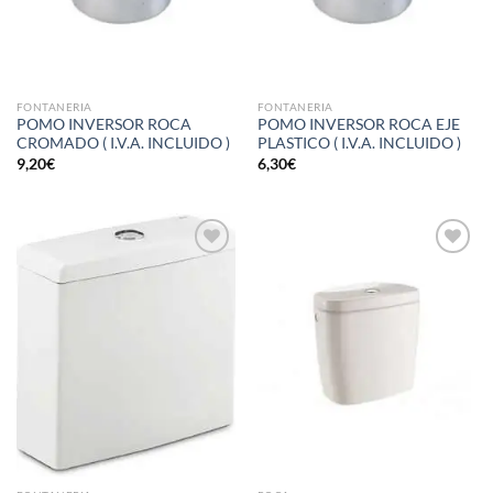
FONTANERIA
FONTANERIA
POMO INVERSOR ROCA
POMO INVERSOR ROCA EJE
CROMADO ( I.V.A. INCLUIDO )
PLASTICO ( I.V.A. INCLUIDO )
9,20
€
6,30
€
Añadir
Añadir
a la
a la
lista de
lista de
deseos
deseos