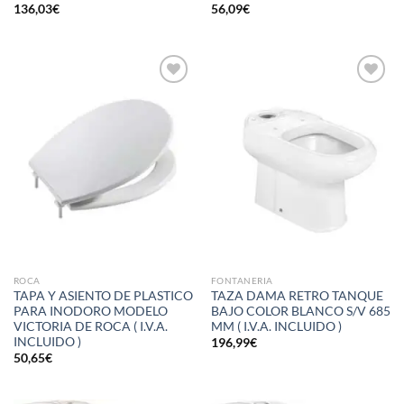
136,03
€
56,09
€
Añadir
Añadir
a la
a la
lista de
lista de
deseos
deseos
ROCA
FONTANERIA
TAPA Y ASIENTO DE PLASTICO
TAZA DAMA RETRO TANQUE
PARA INODORO MODELO
BAJO COLOR BLANCO S/V 685
VICTORIA DE ROCA ( I.V.A.
MM ( I.V.A. INCLUIDO )
INCLUIDO )
196,99
€
50,65
€