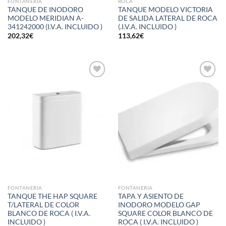
FONTANERIA
ROCA
TANQUE DE INODORO
TANQUE MODELO VICTORIA
MODELO MERIDIAN A-
DE SALIDA LATERAL DE ROCA
341242000 (I.V.A. INCLUIDO )
(.I.V.A. INCLUIDO )
202,32
€
113,62
€
Añadir
Añadir
a la
a la
lista de
lista de
deseos
deseos
FONTANERIA
FONTANERIA
TANQUE THE HAP SQUARE
TAPA Y ASIENTO DE
T/LATERAL DE COLOR
INODORO MODELO GAP
BLANCO DE ROCA ( I.V.A.
SQUARE COLOR BLANCO DE
INCLUIDO )
ROCA ( I.V.A. INCLUIDO )