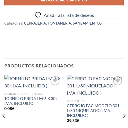
Añadir a la lista de deseos
Categorías:
CERRAJERIA
,
FONTANERIA
,
SANEAMIENTOS
PRODUCTOS RELACIONADOS
Añadir
Añadir
a la
a la
CERRADURAS Y CERROJOS
lista de
lista de
TORNILLO BRIDA I M-6 X 30 (
deseos
deseos
CERRAJERIA
I.V.A. INCLUIDO )
CERROJO FAC MODELO 301-
0,08
€
L/80 NIQUELADO ( I.V.A.
INCLUIDO )
39,33
€