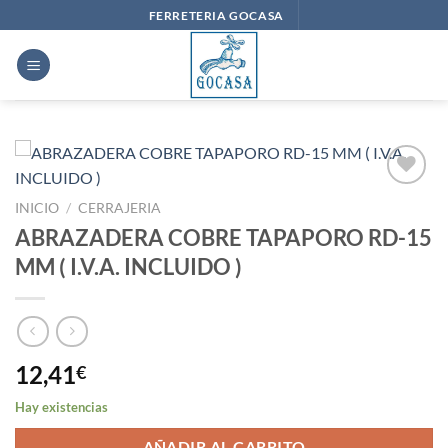
Saltar
FERRETERIA GOCASA
al
contenido
Añadir
INICIO
/
CERRAJERIA
a la
ABRAZADERA COBRE TAPAPORO RD-15
lista
de
MM ( I.V.A. INCLUIDO )
deseos
12,41
€
Hay existencias
AÑADIR AL CARRITO