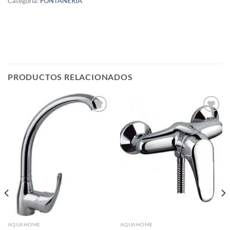
Categoría:
FONTANERIA
PRODUCTOS RELACIONADOS
Añadir
Añadir
a la
a la
lista de
lista de
deseos
deseos
AQUAHOME
AQUAHOME