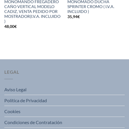
MONOMANDO FREGADERO
MONOMADO DUCHA
CAÑO VERTICAL MODELO
SPRINTER CROMO ( I.V.A.
CADIZ, VENTA PEDIDO POR
INCLUIDO )
MOSTRADOR(I.V.A. INCLUIDO
35,94
€
)
48,00
€
LEGAL
Aviso Legal
Política de Privacidad
Cookies
Condiciones de Contratación