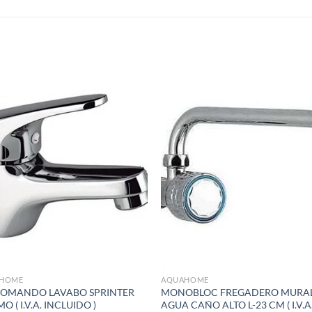
S
Añadir
Aña
a la
a 
lista de
list
deseos
des
HOME
AQUAHOME
OMANDO LAVABO SPRINTER
MONOBLOC FREGADERO MURAL
 ( I.V.A. INCLUIDO )
AGUA CAÑO ALTO L-23 CM ( I.V.A