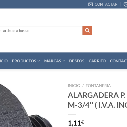
CONTACTAR
ICIO
PRODUCTOS
MARCAS
DESEOS
CARRITO
CONTAC
INICIO
/
FONTANERIA
ALARGADERA P. E
Añadir
M-3/4″ ( I.V.A. 
a la
lista
de
deseos
1,11
€