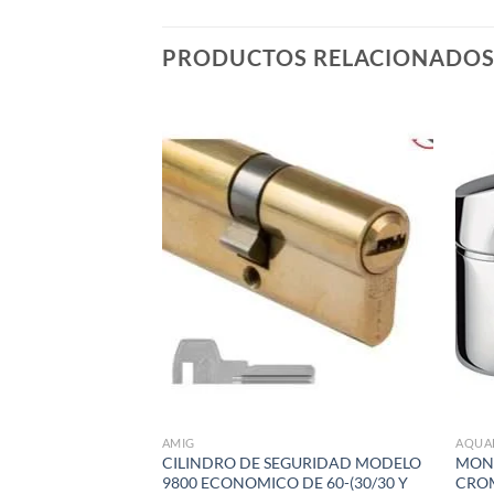
PRODUCTOS RELACIONADO
Añadir
Añadir
a la
a la
lista de
lista de
deseos
deseos
GURIDAD MODELO
ROMO BRILLO DE
AMIG
AQUA
EDIDAS. EN 60-
CILINDRO DE SEGURIDAD MODELO
MON
35) EN 70-(35/35 Y
9800 ECONOMICO DE 60-(30/30 Y
CROMO
0 Y 35/45) EN 90-