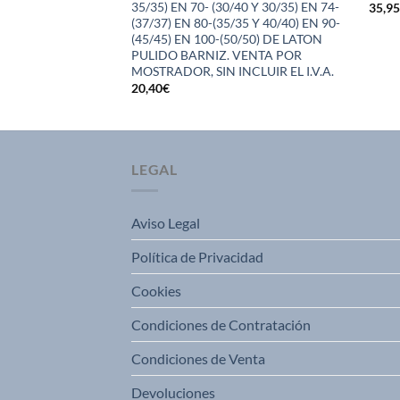
35/35) EN 70- (30/40 Y 30/35) EN 74-
35,9
50/50) VENTA POR
(37/37) EN 80-(35/35 Y 40/40) EN 90-
CLUIR EL I.V.A.
(45/45) EN 100-(50/50) DE LATON
PULIDO BARNIZ. VENTA POR
MOSTRADOR, SIN INCLUIR EL I.V.A.
20,40
€
LEGAL
Aviso Legal
Política de Privacidad
Cookies
Condiciones de Contratación
Condiciones de Venta
Devoluciones