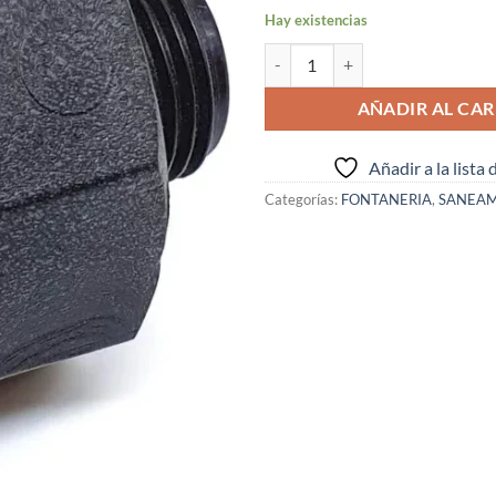
Hay existencias
ALARGADERA P. E. H-1" X M-3/4" 
AÑADIR AL CAR
Añadir a la lista
Categorías:
FONTANERIA
,
SANEAM