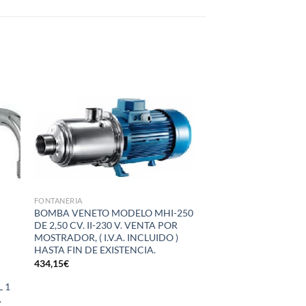
dir
Añadir
la
a la
a de
lista de
eos
deseos
FONTANERIA
BOMBA VENETO MODELO MHI-250
DE 2,50 CV. II-230 V. VENTA POR
MOSTRADOR, ( I.V.A. INCLUIDO )
HASTA FIN DE EXISTENCIA.
434,15
€
 1
.