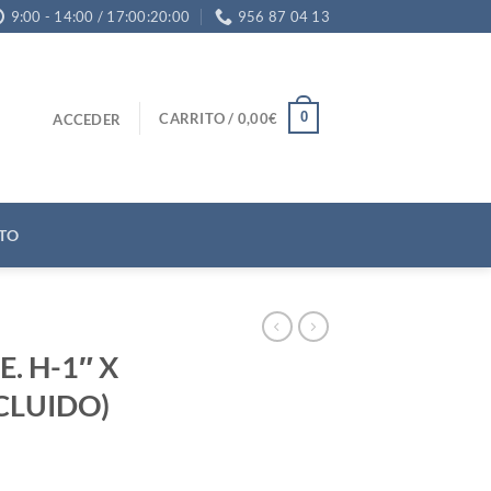
9:00 - 14:00 / 17:00:20:00
956 87 04 13
0
CARRITO /
0,00
€
ACCEDER
TO
. H-1″ X
INCLUIDO)