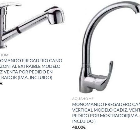
Añadir
Aña
a la
a 
lista de
list
deseos
des
HOME
OMANDO FREGADERO CAÑO
ZONTAL EXTRAIBLE MODELO
Z VENTA POR PEDIDO EN
RADOR (I.V.A. INCLUIDO)
2
€
AQUAHOME
MONOMANDO FREGADERO CA
VERTICAL MODELO CADIZ, VEN
PEDIDO POR MOSTRADOR(I.V.A.
INCLUIDO )
48,00
€