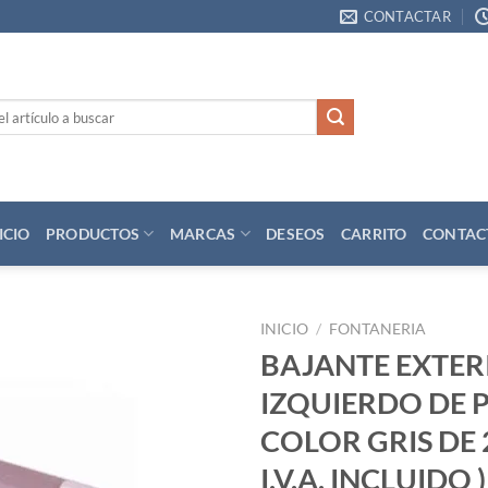
CONTACTAR
ICIO
PRODUCTOS
MARCAS
DESEOS
CARRITO
CONTAC
INICIO
/
FONTANERIA
BAJANTE EXTER
Añadir
IZQUIERDO DE 
a la
lista
COLOR GRIS DE 
de
deseos
I.V.A. INCLUIDO )