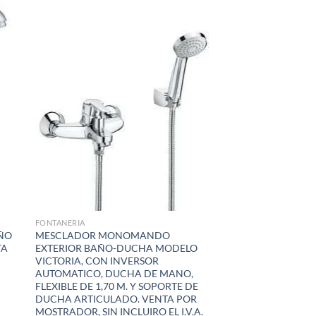
dir
Añadir
la
a la
a de
lista de
eos
deseos
FONTANERIA
ÑO
MESCLADOR MONOMANDO
TA
EXTERIOR BAÑO-DUCHA MODELO
VICTORIA, CON INVERSOR
AUTOMATICO, DUCHA DE MANO,
FLEXIBLE DE 1,70 M. Y SOPORTE DE
DUCHA ARTICULADO. VENTA POR
MOSTRADOR, SIN INCLUIRO EL I.V.A.