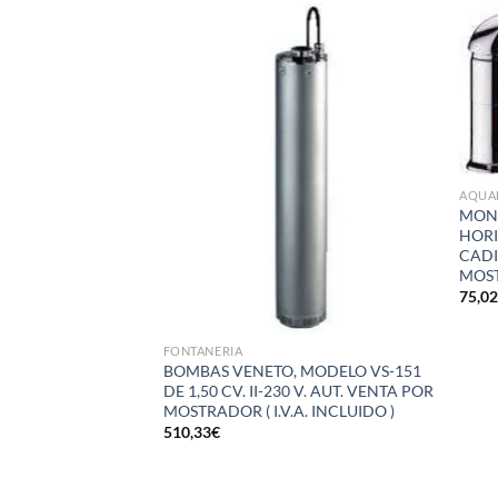
Añadir
Añadir
a la
a la
lista de
lista de
deseos
deseos
AQUA
MON
HORI
CADI
MOST
75,0
FONTANERIA
EGADERO MURAL
BOMBAS VENETO, MODELO VS-151
LO CADIZ 15 CM
DE 1,50 CV. II-230 V. AUT. VENTA POR
DO EN
MOSTRADOR ( I.V.A. INCLUIDO )
.A. INCLUIDO )
510,33
€