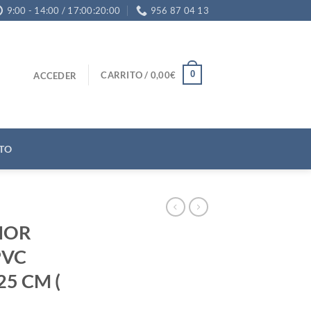
9:00 - 14:00 / 17:00:20:00
956 87 04 13
0
CARRITO /
0,00
€
ACCEDER
TO
IOR
PVC
25 CM (