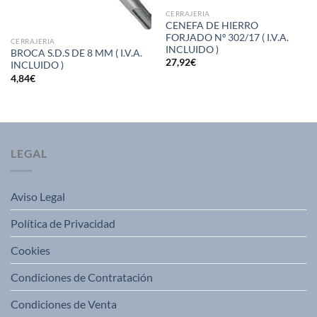
CERRAJERIA
CENEFA DE HIERRO
FORJADO Nº 302/17 ( I.V.A.
CERRAJERIA
INCLUIDO )
BROCA S.D.S DE 8 MM ( I.V.A.
27,92
€
INCLUIDO )
4,84
€
LEGAL
Aviso Legal
Política de Privacidad
Cookies
Condiciones de Contratación
Condiciones de Venta