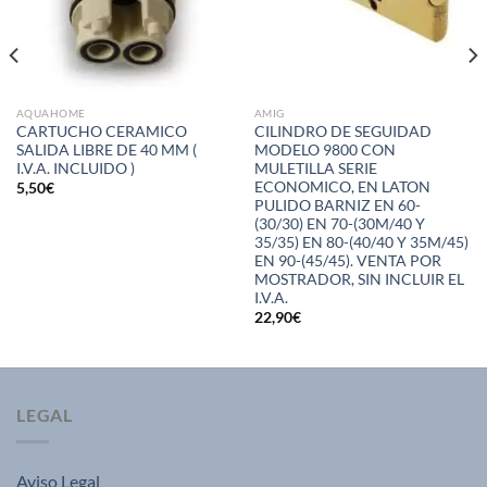
AQUAHOME
AMIG
CARTUCHO CERAMICO
CILINDRO DE SEGUIDAD
SALIDA LIBRE DE 40 MM (
MODELO 9800 CON
I.V.A. INCLUIDO )
MULETILLA SERIE
ECONOMICO, EN LATON
5,50
€
PULIDO BARNIZ EN 60-
(30/30) EN 70-(30M/40 Y
35/35) EN 80-(40/40 Y 35M/45)
EN 90-(45/45). VENTA POR
MOSTRADOR, SIN INCLUIR EL
I.V.A.
22,90
€
LEGAL
Aviso Legal