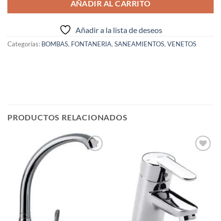
AÑADIR AL CARRITO
Añadir a la lista de deseos
Categorías:
BOMBAS
,
FONTANERIA
,
SANEAMIENTOS
,
VENETOS
PRODUCTOS RELACIONADOS
Añadir
Añadir
a la
a la
lista de
lista de
deseos
deseos