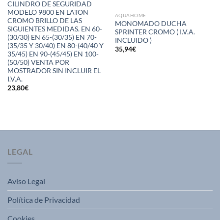
CILINDRO DE SEGURIDAD
MODELO 9800 EN LATON
AQUAHOME
CROMO BRILLO DE LAS
MONOMADO DUCHA
SIGUIENTES MEDIDAS. EN 60-
SPRINTER CROMO ( I.V.A.
(30/30) EN 65-(30/35) EN 70-
INCLUIDO )
(35/35 Y 30/40) EN 80-(40/40 Y
35,94
€
35/45) EN 90-(45/45) EN 100-
(50/50) VENTA POR
MOSTRADOR SIN INCLUIR EL
I.V.A.
23,80
€
LEGAL
Aviso Legal
Política de Privacidad
Cookies