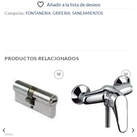
Añadir a la lista de deseos
Categorías:
FONTANERIA
,
GRIFERIA
,
SANEAMIENTOS
PRODUCTOS RELACIONADOS
Añadir
Añadir
a la
a la
lista de
lista de
deseos
deseos
AMIG