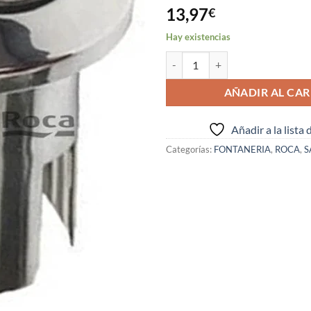
13,97
€
Hay existencias
BOTON DOBLE DESCARGA D2D DE R
AÑADIR AL CAR
Añadir a la lista
Categorías:
FONTANERIA
,
ROCA
,
S