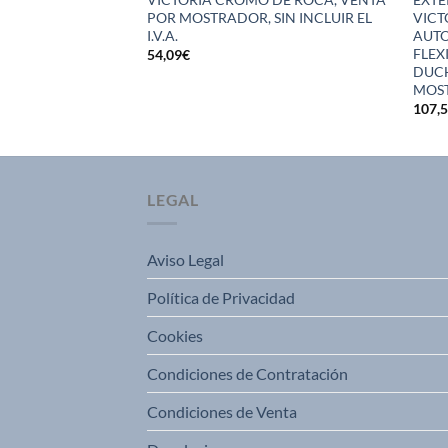
A. INCLUIDO )
POR MOSTRADOR, SIN INCLUIR EL
VICT
I.V.A.
AUTO
FLEX
54,09
€
DUCH
MOST
107,
LEGAL
Aviso Legal
Política de Privacidad
Cookies
Condiciones de Contratación
Condiciones de Venta