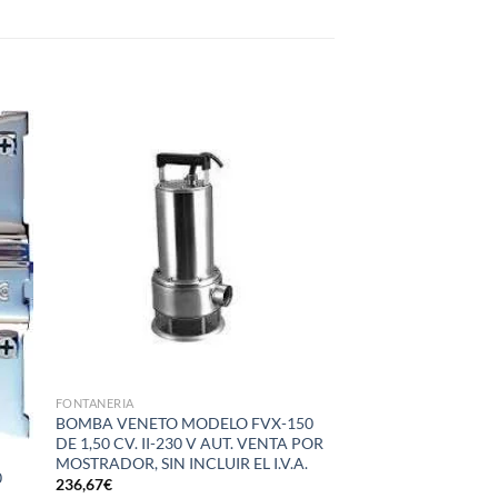
dir
Añadir
la
a la
a de
lista de
eos
deseos
FONTANERIA
BOMBA VENETO MODELO FVX-150
DE 1,50 CV. II-230 V AUT. VENTA POR
MOSTRADOR, SIN INCLUIR EL I.V.A.
0
236,67
€