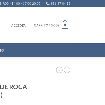
9:00 - 14:00 / 17:00:20:00
956 87 04 13
0
CARRITO /
0,00
€
ACCEDER
TO
 DE ROCA
)