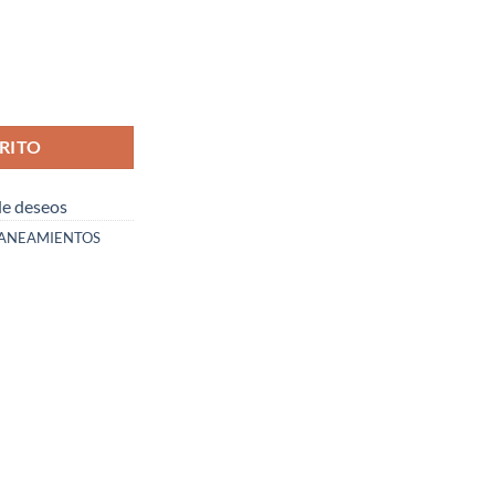
OCA ( I.V.A. INCLUIDO ) cantidad
RITO
 de deseos
ANEAMIENTOS