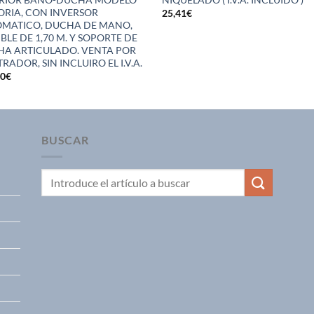
ORIA, CON INVERSOR
25,41
€
MATICO, DUCHA DE MANO,
IBLE DE 1,70 M. Y SOPORTE DE
A ARTICULADO. VENTA POR
RADOR, SIN INCLUIRO EL I.V.A.
50
€
BUSCAR