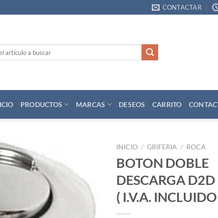
CONTACTAR
ICIO
PRODUCTOS
MARCAS
DESEOS
CARRITO
CONTAC
INICIO
/
GRIFERIA
/
ROCA
BOTON DOBLE
Añadir
DESCARGA D2D
a la
lista
( I.V.A. INCLUIDO 
de
deseos