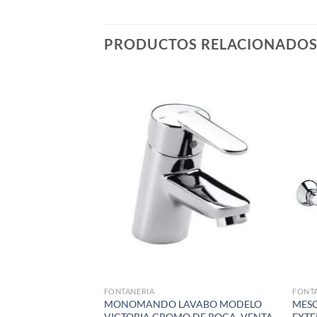
PRODUCTOS RELACIONADO
Añadir
Añadir
a la
a la
lista de
lista de
deseos
deseos
FONTANERIA
FONT
 MODELO VS-151
MONOMANDO LAVABO MODELO
MES
0 V. AUT. VENTA POR
VICTORIA CROMO DE ROCA, VENTA
EXT