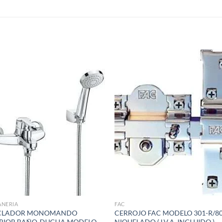
S
Añadir
Aña
a la
a 
lista de
list
deseos
des
ANERIA
FAC
CLADOR MONOMANDO
CERROJO FAC MODELO 301-R/8
ERIOR BAÑO-DUCHA MODELO
NIQUELADO ( I.V.A. INCLUIDO )