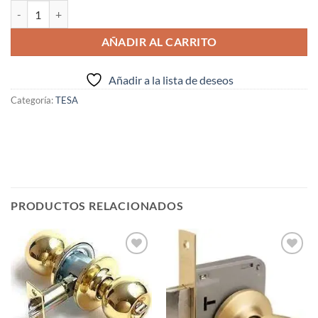
CERRADURA TESA 2014 - 40HL (I.V.A. INCLUIDO) cantidad
AÑADIR AL CARRITO
Añadir a la lista de deseos
Categoría:
TESA
PRODUCTOS RELACIONADOS
Añadir
Añadir
a la
a la
lista de
lista de
deseos
deseos