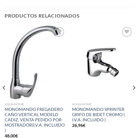
PRODUCTOS RELACIONADOS
Añadir
Añadir
a la
a la
lista de
lista de
deseos
deseos
AQUAHOME
AQUAHOME
MONOMANDO FREGADERO
MONOMANDO SPRINTER
CAÑO VERTICAL MODELO
GRIFO DE BIDET CROMO (
CADIZ, VENTA PEDIDO POR
I.V.A. INCLUIDO )
MOSTRADOR(I.V.A. INCLUIDO
26,96
€
)
48,00
€