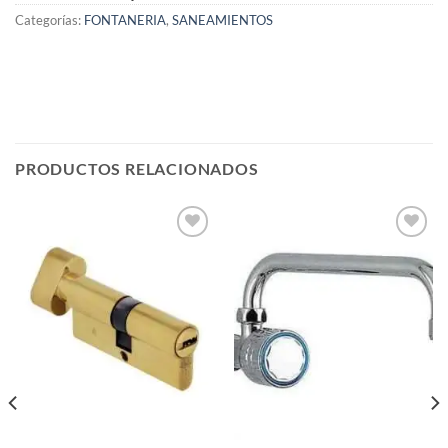
Categorías:
FONTANERIA
,
SANEAMIENTOS
PRODUCTOS RELACIONADOS
Añadir
Añadir
a la
a la
lista de
lista de
deseos
deseos