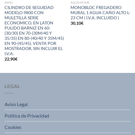
AMIG
AQUAHOME
CILINDRO DE SEGUIDAD
MONOBLOC FREGADERO
MODELO 9800 CON
MURAL 1 AGUA CAÑO ALTO L-
MULETILLA SERIE
23 CM ( I.V.A. INCLUIDO )
ECONOMICO, EN LATON
30,10
€
PULIDO BARNIZ EN 60-
(30/30) EN 70-(30M/40 Y
35/35) EN 80-(40/40 Y 35M/45)
EN 90-(45/45). VENTA POR
MOSTRADOR, SIN INCLUIR EL
I.V.A.
22,90
€
LEGAL
Aviso Legal
Política de Privacidad
Cookies