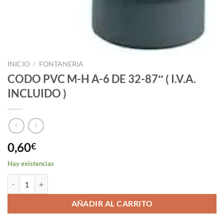
INICIO
/
FONTANERIA
CODO PVC M-H A-6 DE 32-87″ ( I.V.A.
INCLUIDO )
0,60
€
Hay existencias
CODO PVC M-H A-6 DE 32-87" ( I.V.A. INCLUIDO ) cantidad
AÑADIR AL CARRITO