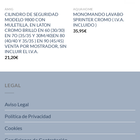
AMIG
AQUAHOME
CILINDRO DE SEGURIDAD
MONOMANDO LAVABO
MODELO 9800 CON
SPRINTER CROMO ( I.V.A.
MULETILLA, EN LATON
INCLUIDO )
CROMO BRILLO EN 60 (30/30)
35,95
€
EN 7O (35/35 Y 30M/40)EN 80
(40/40 Y 35/35 ) EN 90 (45/45)
VENTA POR MOSTRADOR, SIN
INCLUIR EL I.V.A.
21,20
€
LEGAL
Aviso Legal
Política de Privacidad
Cookies
Condiciones de Contratación