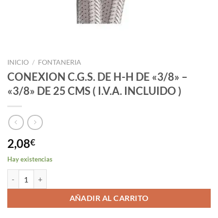
INICIO
/
FONTANERIA
CONEXION C.G.S. DE H-H DE «3/8» –
«3/8» DE 25 CMS ( I.V.A. INCLUIDO )
2,08
€
Hay existencias
CONEXION C.G.S. DE H-H DE "3/8" - "3/8" DE 25 CMS ( I.V.A. INCLUI
AÑADIR AL CARRITO