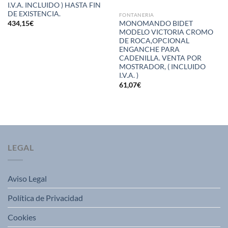
I.V.A. INCLUIDO ) HASTA FIN
DE EXISTENCIA.
FONTANERIA
434,15
€
MONOMANDO BIDET
MODELO VICTORIA CROMO
DE ROCA,OPCIONAL
ENGANCHE PARA
CADENILLA. VENTA POR
MOSTRADOR, ( INCLUIDO
I.V.A. )
61,07
€
LEGAL
Aviso Legal
Política de Privacidad
Cookies