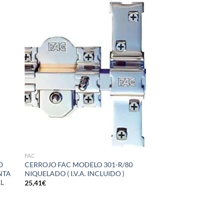
dir
Añadir
la
a la
a de
lista de
eos
deseos
FAC
O
CERROJO FAC MODELO 301-R/80
NTA
NIQUELADO ( I.V.A. INCLUIDO )
EL
25,41
€