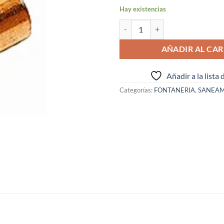
Hay existencias
CURVA 45º M-H DE 15 MM ( I.V.A
AÑADIR AL CAR
Añadir a la lista
Categorías:
FONTANERIA
,
SANEAM
S