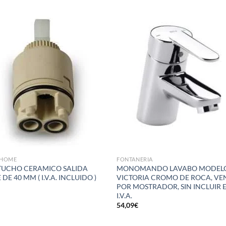
Añadir
Aña
a la
a 
lista de
list
deseos
des
HOME
FONTANERIA
UCHO CERAMICO SALIDA
MONOMANDO LAVABO MODEL
 DE 40 MM ( I.V.A. INCLUIDO )
VICTORIA CROMO DE ROCA, VE
POR MOSTRADOR, SIN INCLUIR 
€
I.V.A.
54,09
€