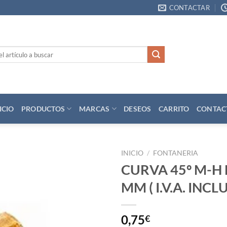
CONTACTAR
ICIO
PRODUCTOS
MARCAS
DESEOS
CARRITO
CONTAC
INICIO
/
FONTANERIA
CURVA 45º M-H 
Añadir
MM ( I.V.A. INCL
a la
lista
de
deseos
0,75
€