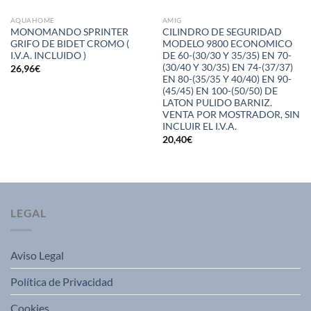
AQUAHOME
AMIG
MONOMANDO SPRINTER
CILINDRO DE SEGURIDAD
GRIFO DE BIDET CROMO (
MODELO 9800 ECONOMICO
I.V.A. INCLUIDO )
DE 60-(30/30 Y 35/35) EN 70-
(30/40 Y 30/35) EN 74-(37/37)
26,96
€
EN 80-(35/35 Y 40/40) EN 90-
(45/45) EN 100-(50/50) DE
LATON PULIDO BARNIZ.
VENTA POR MOSTRADOR, SIN
INCLUIR EL I.V.A.
20,40
€
LEGAL
Aviso Legal
Política de Privacidad
Cookies