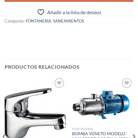
Añadir a la lista de deseos
Categorías:
FONTANERIA
,
SANEAMIENTOS
PRODUCTOS RELACIONADOS
Añadir
Añadir
a la
a la
lista de
lista de
deseos
deseos
FONTANERIA
BOMBA VENETO MODELO