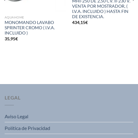
MHI-250 DE 2,50 CV. II-230 V.
VENTA POR MOSTRADOR, (
I.V.A. INCLUIDO ) HASTA FIN
DE EXISTENCIA.
AQUAHOME
434,15
€
MONOMANDO LAVABO
SPRINTER CROMO ( I.V.A.
INCLUIDO )
35,95
€
LEGAL
Aviso Legal
Política de Privacidad