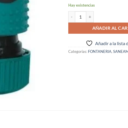
Hay existencias
EMPALME AUTOMATICO 19 MM ( I
AÑADIR AL CAR
Añadir a la lista
Categorías:
FONTANERIA
,
SANEAM
S