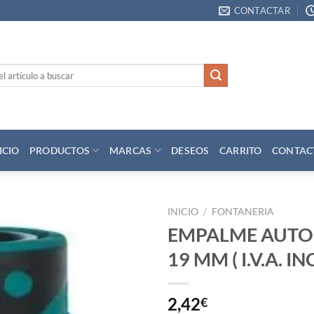
CONTACTAR
ICIO
PRODUCTOS
MARCAS
DESEOS
CARRITO
CONTAC
INICIO
/
FONTANERIA
EMPALME AUT
Añadir
19 MM ( I.V.A. I
a la
lista
de
deseos
2,42
€