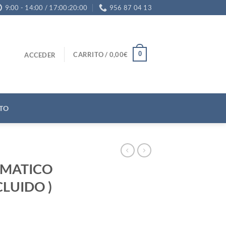
9:00 - 14:00 / 17:00:20:00
956 87 04 13
0
CARRITO /
0,00
€
ACCEDER
TO
OMATICO
NCLUIDO )