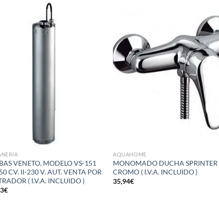
Añadir
Aña
a la
a 
lista de
list
deseos
des
ANERIA
AQUAHOME
AS VENETO, MODELO VS-151
MONOMADO DUCHA SPRINTER
50 CV. II-230 V. AUT. VENTA POR
CROMO ( I.V.A. INCLUIDO )
RADOR ( I.V.A. INCLUIDO )
35,94
€
33
€