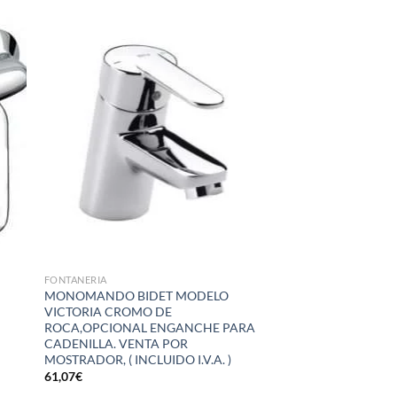
dir
Añadir
la
a la
a de
lista de
eos
deseos
FONTANERIA
MONOMANDO BIDET MODELO
VICTORIA CROMO DE
ROCA,OPCIONAL ENGANCHE PARA
CADENILLA. VENTA POR
MOSTRADOR, ( INCLUIDO I.V.A. )
61,07
€