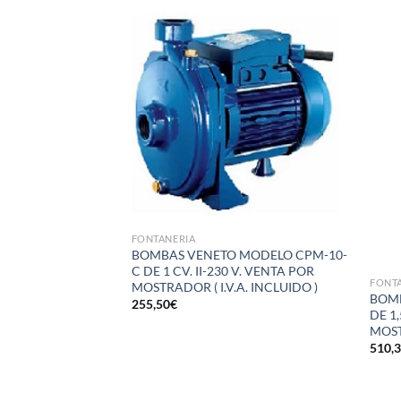
Añadir
Añadir
a la
a la
lista de
lista de
deseos
deseos
FONTANERIA
BOMBAS VENETO MODELO CPM-10-
C DE 1 CV. II-230 V. VENTA POR
FONT
MOSTRADOR ( I.V.A. INCLUIDO )
MICO SALIDA
BOMB
255,50
€
I.V.A. INCLUIDO )
DE 1,
MOST
510,