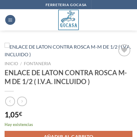
Saltar
FERRETERIA GOCASA
al
contenido
Añadir
INICIO
/
FONTANERIA
a la
ENLACE DE LATON CONTRA ROSCA M-
lista
de
M DE 1/2 ( I.V.A. INCLUIDO )
deseos
1,05
€
Hay existencias
AÑADIR AL CARRITO