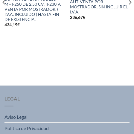
AUT. VENTA POR
MHI-250 DE 2,50 CV. II-230 V.
MOSTRADOR, SIN INCLUIR EL
VENTA POR MOSTRADOR, (
I.V.A.
I.V.A. INCLUIDO ) HASTA FIN
236,67
€
DE EXISTENCIA.
434,15
€
LEGAL
Aviso Legal
Política de Privacidad