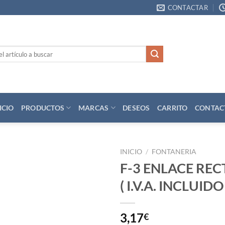
CONTACTAR
ICIO
PRODUCTOS
MARCAS
DESEOS
CARRITO
CONTAC
INICIO
/
FONTANERIA
F-3 ENLACE REC
Añadir
( I.V.A. INCLUIDO 
a la
lista
de
deseos
3,17
€