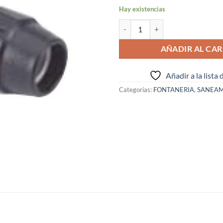
Hay existencias
F-3 ENLACE RECTO "32/1" ( I.V.A
AÑADIR AL CAR
Añadir a la lista
Categorías:
FONTANERIA
,
SANEAM