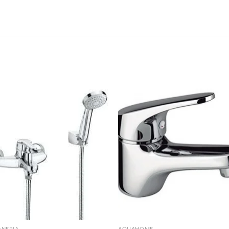
S
Añadir
Aña
a la
a 
lista de
list
deseos
des
ANERIA
AQUAHOME