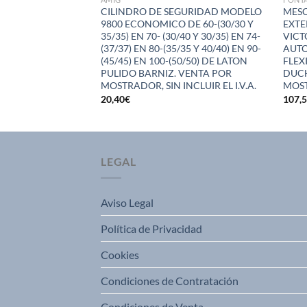
A. INCLUIDO )
CILINDRO DE SEGURIDAD MODELO
MES
9800 ECONOMICO DE 60-(30/30 Y
EXT
35/35) EN 70- (30/40 Y 30/35) EN 74-
VICT
(37/37) EN 80-(35/35 Y 40/40) EN 90-
AUTO
(45/45) EN 100-(50/50) DE LATON
FLEX
PULIDO BARNIZ. VENTA POR
DUCH
MOSTRADOR, SIN INCLUIR EL I.V.A.
MOST
20,40
€
107,
LEGAL
Aviso Legal
Política de Privacidad
Cookies
Condiciones de Contratación
Condiciones de Venta