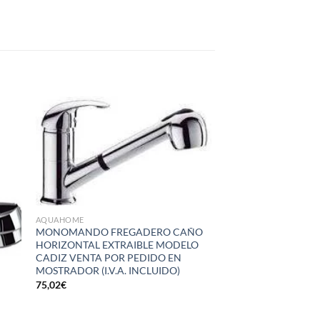
dir
Añadir
la
a la
a de
lista de
eos
deseos
AQUAHOME
MONOMANDO FREGADERO CAÑO
HORIZONTAL EXTRAIBLE MODELO
CADIZ VENTA POR PEDIDO EN
MOSTRADOR (I.V.A. INCLUIDO)
75,02
€