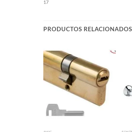
17
PRODUCTOS RELACIONADO
Añadir
Añadir
a la
a la
lista de
lista de
deseos
deseos
 MODELO CPM-10-
 V. VENTA POR
AMIG
FONT