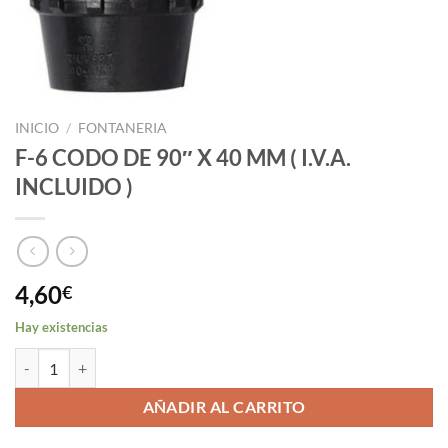
INICIO
/
FONTANERIA
F-6 CODO DE 90″ X 40 MM ( I.V.A.
INCLUIDO )
4,60
€
Hay existencias
F-6 CODO DE 90" X 40 MM ( I.V.A. INCLUIDO ) cantidad
AÑADIR AL CARRITO