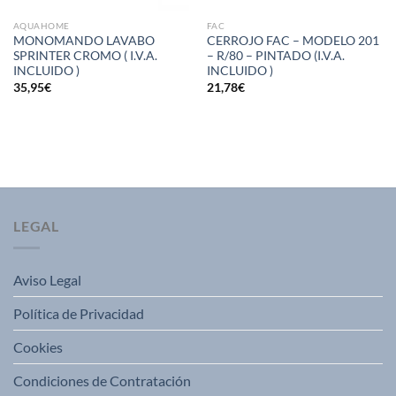
AQUAHOME
FAC
MONOMANDO LAVABO
CERROJO FAC – MODELO 201
SPRINTER CROMO ( I.V.A.
– R/80 – PINTADO (I.V.A.
INCLUIDO )
INCLUIDO )
35,95
€
21,78
€
LEGAL
Aviso Legal
Política de Privacidad
Cookies
Condiciones de Contratación