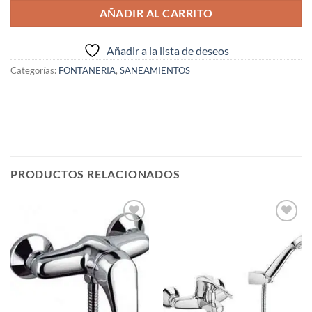
AÑADIR AL CARRITO
Añadir a la lista de deseos
Categorías:
FONTANERIA
,
SANEAMIENTOS
PRODUCTOS RELACIONADOS
Añadir
Añadir
a la
a la
lista de
lista de
deseos
deseos