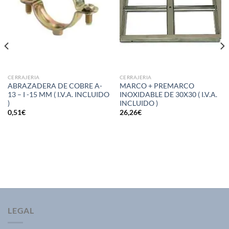
CERRAJERIA
CERRAJERIA
ABRAZADERA DE COBRE A-
MARCO + PREMARCO
13 – I -15 MM ( I.V.A. INCLUIDO
INOXIDABLE DE 30X30 ( I.V.A.
)
INCLUIDO )
0,51
€
26,26
€
LEGAL