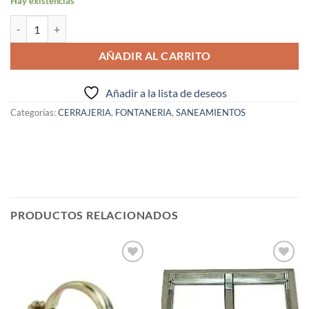
Hay existencias
FLORON PLANO ACERO DE 3/8 ( I.V.A. INCLUIDO ) cantidad
AÑADIR AL CARRITO
Añadir a la lista de deseos
Categorías:
CERRAJERIA
,
FONTANERIA
,
SANEAMIENTOS
PRODUCTOS RELACIONADOS
Añadir
Añadir
a la
a la
lista de
lista de
deseos
deseos