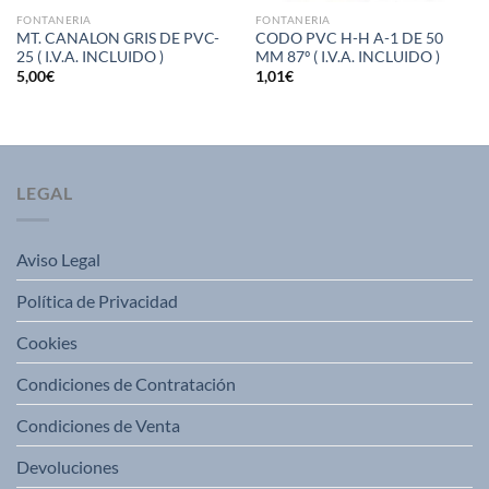
FONTANERIA
FONTANERIA
MT. CANALON GRIS DE PVC-
CODO PVC H-H A-1 DE 50
25 ( I.V.A. INCLUIDO )
MM 87º ( I.V.A. INCLUIDO )
5,00
€
1,01
€
LEGAL
Aviso Legal
Política de Privacidad
Cookies
Condiciones de Contratación
Condiciones de Venta
Devoluciones