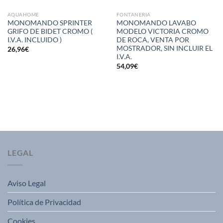
AQUAHOME
FONTANERIA
MONOMANDO SPRINTER
MONOMANDO LAVABO
GRIFO DE BIDET CROMO (
MODELO VICTORIA CROMO
I.V.A. INCLUIDO )
DE ROCA, VENTA POR
MOSTRADOR, SIN INCLUIR EL
26,96
€
I.V.A.
54,09
€
LEGAL
Aviso Legal
Política de Privacidad
Cookies