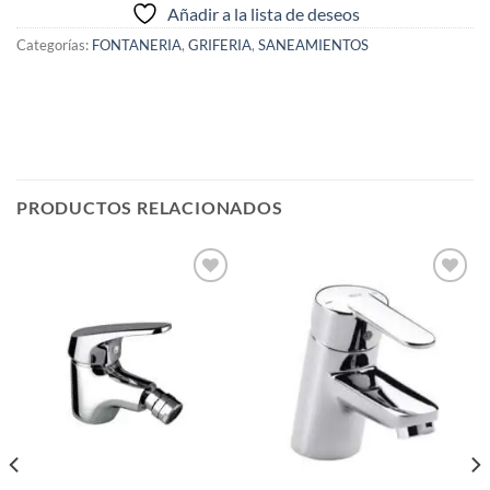
Añadir a la lista de deseos
Categorías:
FONTANERIA
,
GRIFERIA
,
SANEAMIENTOS
PRODUCTOS RELACIONADOS
Añadir
Añadir
a la
a la
lista de
lista de
deseos
deseos