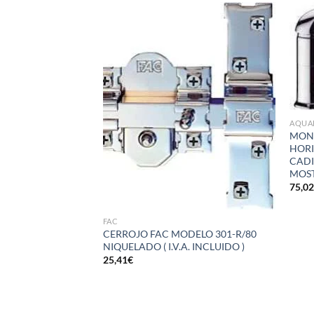
Añadir
Añadir
a la
a la
lista de
lista de
deseos
deseos
AQUA
MON
HORI
CADI
MOST
75,0
FAC
DELO 201-L/80
CERROJO FAC MODELO 301-R/80
IS PERLA ( I.V.A.
NIQUELADO ( I.V.A. INCLUIDO )
25,41
€