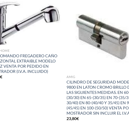
Añadir
Aña
a la
a 
lista de
list
deseos
des
HOME
OMANDO FREGADERO CAÑO
ZONTAL EXTRAIBLE MODELO
Z VENTA POR PEDIDO EN
RADOR (I.V.A. INCLUIDO)
2
€
AMIG
CILINDRO DE SEGURIDAD MOD
9800 EN LATON CROMO BRILLO 
LAS SIGUIENTES MEDIDAS. EN 60
(30/30) EN 65-(30/35) EN 70-(35/3
30/40) EN 80-(40/40 Y 35/45) EN 
(45/45) EN 100-(50/50) VENTA P
MOSTRADOR SIN INCLUIR EL I.V.
23,80
€