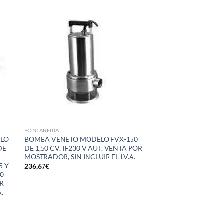
dir
Añadir
la
a la
a de
lista de
eos
deseos
FONTANERIA
ELO
BOMBA VENETO MODELO FVX-150
DE
DE 1,50 CV. II-230 V AUT. VENTA POR
-
MOSTRADOR, SIN INCLUIR EL I.V.A.
5 Y
236,67
€
90-
OR
A.