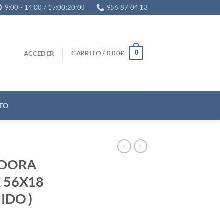
9:00 - 14:00 / 17:00:20:00
956 87 04 13
0
CARRITO /
0,00
€
ACCEDER
TO
DORA
 56X18
UIDO )