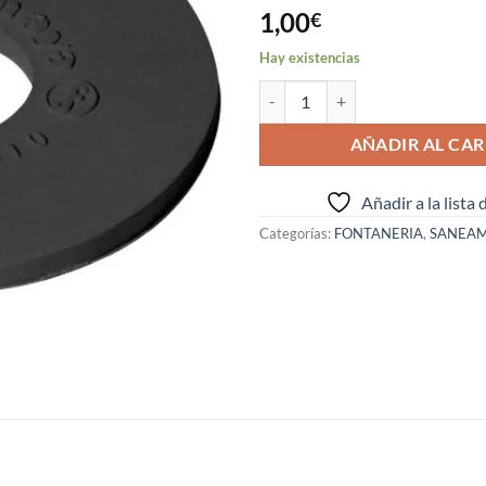
1,00
€
Hay existencias
GOMA OBTURADORA PLANA EPDM 
AÑADIR AL CAR
Añadir a la lista
Categorías:
FONTANERIA
,
SANEAM
S