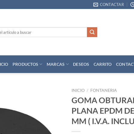
CONTACTAR
ICIO
PRODUCTOS
MARCAS
DESEOS
CARRITO
CONTAC
INICIO
/
FONTANERIA
GOMA OBTURA
Añadir
PLANA EPDM DE
a la
lista
MM ( I.V.A. INCL
de
deseos