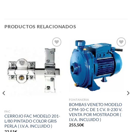
PRODUCTOS RELACIONADOS
Añadir
Añadir
a la
a la
lista de
lista de
deseos
deseos
FONTANERIA
BOMBAS VENETO MODELO
CPM-10-C DE 1 CV. II-230 V.
FAC
VENTA POR MOSTRADOR (
CERROJO FAC MODELO 201-
I.V.A. INCLUIDO )
L/80 PINTADO COLOR GRIS
255,50
€
PERLA ( I.V.A. INCLUIDO )
22,51
€