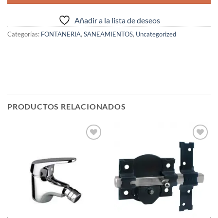
Añadir a la lista de deseos
Categorías:
FONTANERIA
,
SANEAMIENTOS
,
Uncategorized
PRODUCTOS RELACIONADOS
Añadir
Añadir
a la
a la
lista de
lista de
deseos
deseos