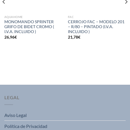
AQUAHOME
FAC
MONOMANDO SPRINTER
CERROJO FAC – MODELO 201
GRIFO DE BIDET CROMO (
– R/80 – PINTADO (I.V.A.
I.V.A. INCLUIDO )
INCLUIDO )
26,96
€
21,78
€
LEGAL
Aviso Legal
Política de Privacidad