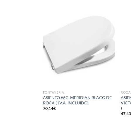
Añadir
Añadir
a la
a la
lista de
lista de
deseos
deseos
A DE EJE DE
INCLUIDO )
FONTANERIA
ROCA
ASIENTO W.C. MERIDIAN BLACO DE
ASIE
ROCA ( I.V.A. INCLUIDO)
VICT
)
70,14
€
47,4