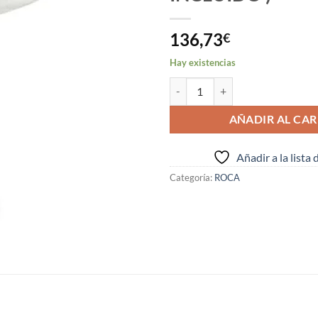
136,73
€
Hay existencias
LAVABO CON PEDESTAL MODELO V
AÑADIR AL CAR
Añadir a la lista
Categoría:
ROCA
S