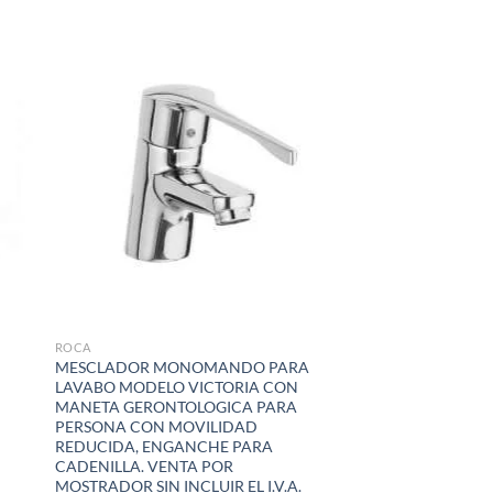
dir
Añadir
la
a la
a de
lista de
eos
deseos
ROCA
MESCLADOR MONOMANDO PARA
LAVABO MODELO VICTORIA CON
MANETA GERONTOLOGICA PARA
PERSONA CON MOVILIDAD
REDUCIDA, ENGANCHE PARA
CADENILLA. VENTA POR
MOSTRADOR SIN INCLUIR EL I.V.A.