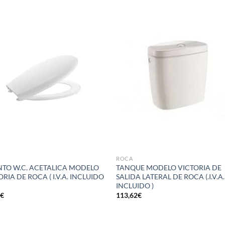
Añadir
Aña
a la
a 
lista de
list
deseos
des
ROCA
NTO W.C. ACETALICA MODELO
TANQUE MODELO VICTORIA DE
ORIA DE ROCA ( I.V.A. INCLUIDO
SALIDA LATERAL DE ROCA (.I.V.A.
INCLUIDO )
3
€
113,62
€