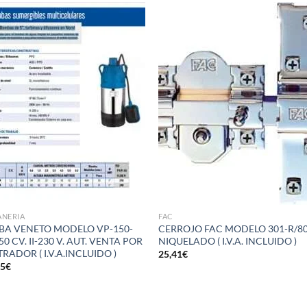
Añadir
Aña
a la
a 
lista de
list
deseos
des
ANERIA
FAC
A VENETO MODELO VP-150-
CERROJO FAC MODELO 301-R/8
50 CV. II-230 V. AUT. VENTA POR
NIQUELADO ( I.V.A. INCLUIDO )
RADOR ( I.V.A.INCLUIDO )
25,41
€
65
€