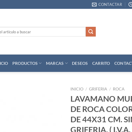
CONTACTAR
ICIO
PRODUCTOS
MARCAS
DESEOS
CARRITO
CONTAC
INICIO
/
GRIFERIA
/
ROCA
LAVAMANO MUR
Añadir
DE ROCA COLO
a la
lista
DE 44X31 CM. S
de
deseos
GRIFERIA. ( I.V.A.