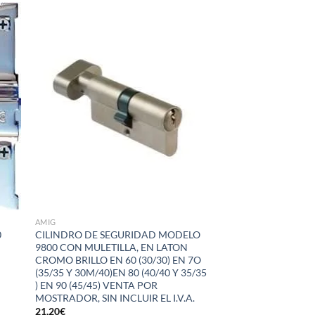
dir
Añadir
la
a la
a de
lista de
eos
deseos
AMIG
0
CILINDRO DE SEGURIDAD MODELO
9800 CON MULETILLA, EN LATON
CROMO BRILLO EN 60 (30/30) EN 7O
(35/35 Y 30M/40)EN 80 (40/40 Y 35/35
) EN 90 (45/45) VENTA POR
MOSTRADOR, SIN INCLUIR EL I.V.A.
21,20
€