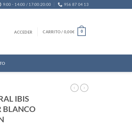
9:00 - 14:00 / 17:00:20:00
956 87 04 13
0
CARRITO /
0,00
€
ACCEDER
TO
AL IBIS
R BLANCO
IN