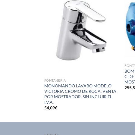
Añadir
Añadir
a la
a la
lista de
lista de
deseos
deseos
EGADERO MURAL
LO CADIZ 15 CM
DO EN
.A. INCLUIDO )
FONT
BOMB
C DE 
FONTANERIA
MOST
MONOMANDO LAVABO MODELO
255,
VICTORIA CROMO DE ROCA, VENTA
POR MOSTRADOR, SIN INCLUIR EL
I.V.A.
54,09
€