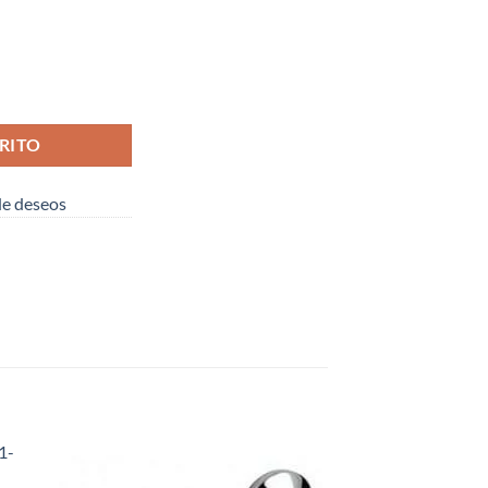
AR I - 25 ( I.V.A. INCLUIDO ) cantidad
RITO
 de deseos