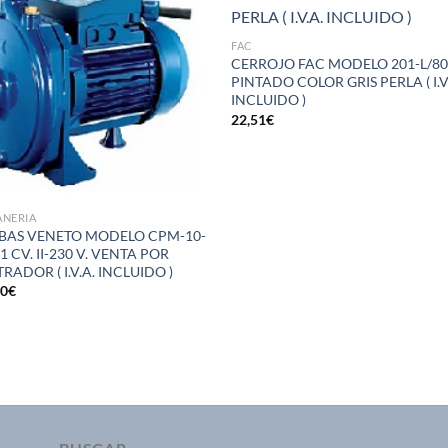
Añadir
Aña
a la
a 
lista de
list
FAC
deseos
des
CERROJO FAC MODELO 201-L/8
PINTADO COLOR GRIS PERLA ( I.V
INCLUIDO )
22,51
€
ANERIA
AS VENETO MODELO CPM-10-
1 CV. II-230 V. VENTA POR
RADOR ( I.V.A. INCLUIDO )
50
€