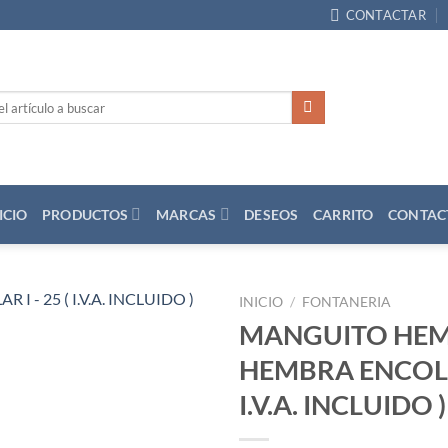
CONTACTAR
ICIO
PRODUCTOS
MARCAS
DESEOS
CARRITO
CONTAC
INICIO
/
FONTANERIA
MANGUITO HEM
Añadir
HEMBRA ENCOLAR
a la
lista
I.V.A. INCLUIDO )
de
deseos