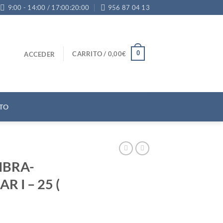
9:00 - 14:00 / 17:00:20:00
956 87 04 13
0
CARRITO /
0,00
€
ACCEDER
TO
BRA-
 I – 25 (