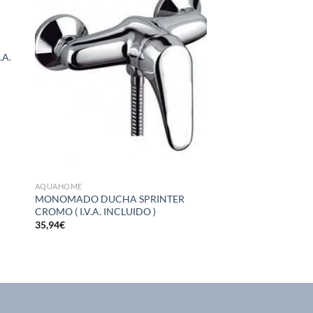
dir
Añadir
la
a la
a de
lista de
eos
deseos
0
.A.
AQUAHOME
MONOMADO DUCHA SPRINTER
CROMO ( I.V.A. INCLUIDO )
35,94
€