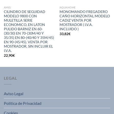
AMIG
AQUAHOME
CILINDRO DE SEGUIDAD
MONOMANDO FREGADERO
MODELO 9800 CON
CAÑO HORIZONTAL MODELO
MULETILLA SERIE
CADIZ VENTA POR
ECONOMICO, EN LATON
MOSTRADOR ( I.V.A.
PULIDO BARNIZ EN 60-
INCLUIDO )
(30/30) EN 70-(30M/40 Y
33,82
€
35/35) EN 80-(40/40 Y 35M/45)
EN 90-(45/45). VENTA POR
MOSTRADOR, SIN INCLUIR EL
I.V.A.
22,90
€
LEGAL
Aviso Legal
Política de Privacidad
Cookies