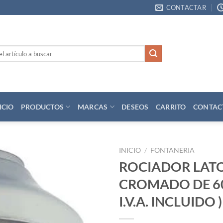
CONTACTAR
ICIO
PRODUCTOS
MARCAS
DESEOS
CARRITO
CONTAC
INICIO
/
FONTANERIA
ROCIADOR LAT
Añadir
CROMADO DE 60 
a la
lista
I.V.A. INCLUIDO )
de
deseos