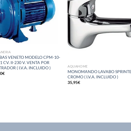
deseos
des
ANERIA
AS VENETO MODELO CPM-10-
1 CV. II-230 V. VENTA POR
AQUAHOME
RADOR ( I.V.A. INCLUIDO )
MONOMANDO LAVABO SPRINT
50
€
CROMO ( I.V.A. INCLUIDO )
35,95
€