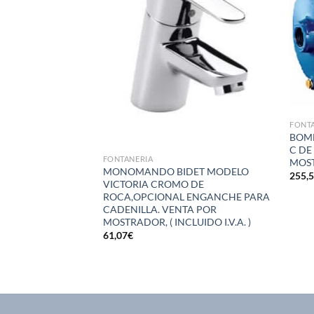
deseos
deseos
FONT
BOMB
C DE 
FONTANERIA
MOST
EGADERO CAÑO
MONOMANDO BIDET MODELO
255,
DELO CADIZ
VICTORIA CROMO DE
ADOR ( I.V.A.
ROCA,OPCIONAL ENGANCHE PARA
CADENILLA. VENTA POR
MOSTRADOR, ( INCLUIDO I.V.A. )
61,07
€