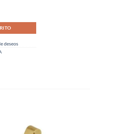
RITO
 de deseos
A
dir
Añadir
la
a la
a de
lista de