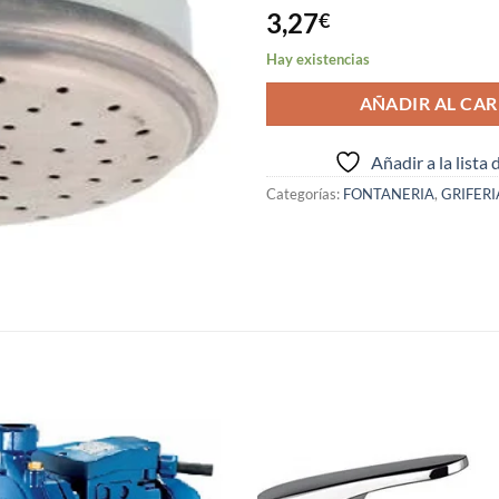
3,27
€
Hay existencias
AÑADIR AL CAR
Añadir a la lista
Categorías:
FONTANERIA
,
GRIFERI
S
Añadir
Aña
a la
a 
lista de
list