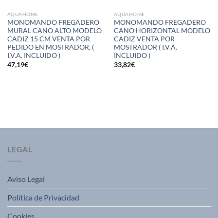
AQUAHOME
AQUAHOME
MONOMANDO FREGADERO
MONOMANDO FREGADERO
MURAL CAÑO ALTO MODELO
CAÑO HORIZONTAL MODELO
CADIZ 15 CM VENTA POR
CADIZ VENTA POR
PEDIDO EN MOSTRADOR, (
MOSTRADOR ( I.V.A.
I.V.A. INCLUIDO )
INCLUIDO )
47,19
€
33,82
€
LEGAL
Aviso Legal
Política de Privacidad
Cookies