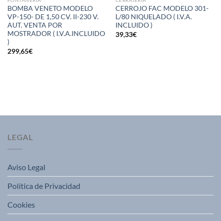
FONTANERIA
CERRAJERIA
BOMBA VENETO MODELO
CERROJO FAC MODELO 301-
VP-150- DE 1,50 CV. II-230 V.
L/80 NIQUELADO ( I.V.A.
AUT. VENTA POR
INCLUIDO )
MOSTRADOR ( I.V.A.INCLUIDO
39,33
€
)
299,65
€
LEGAL
Aviso Legal
Política de Privacidad
Cookies