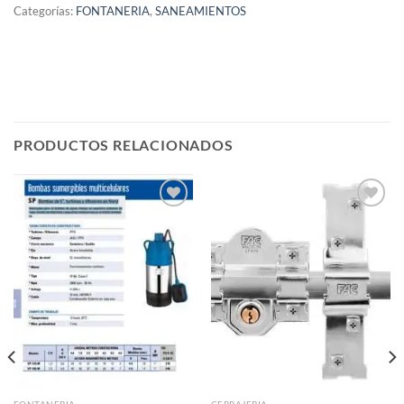
Categorías:
FONTANERIA
,
SANEAMIENTOS
PRODUCTOS RELACIONADOS
Añadir
Añadir
a la
a la
lista de
lista de
deseos
deseos