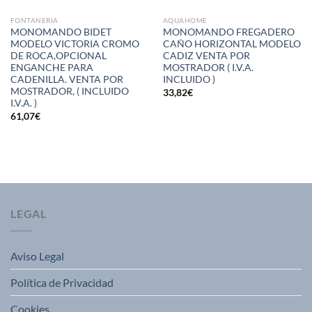
FONTANERIA
AQUAHOME
MONOMANDO BIDET
MONOMANDO FREGADERO
MODELO VICTORIA CROMO
CAÑO HORIZONTAL MODELO
DE ROCA,OPCIONAL
CADIZ VENTA POR
ENGANCHE PARA
MOSTRADOR ( I.V.A.
CADENILLA. VENTA POR
INCLUIDO )
MOSTRADOR, ( INCLUIDO
33,82
€
I.V.A. )
61,07
€
LEGAL
Aviso Legal
Política de Privacidad
Cookies