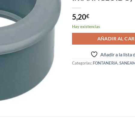
5,20
€
Hay existencias
AÑADIR AL CAR
Añadir a la lista
Categorías:
FONTANERIA
,
SANEAM
S