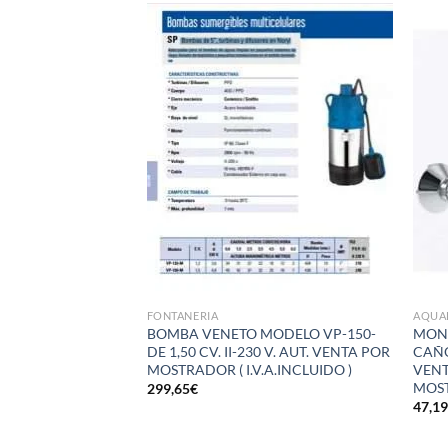
Añadir
Añadir
a la
a la
lista de
lista de
deseos
deseos
FONTANERIA
AQUA
ONOMANDO
BOMBA VENETO MODELO VP-150-
MON
-DUCHA MODELO
DE 1,50 CV. II-230 V. AUT. VENTA POR
CAÑO
NVERSOR
MOSTRADOR ( I.V.A.INCLUIDO )
VENT
UCHA DE MANO,
MOST
299,65
€
 M. CON
47,1
 PERSONA DE
CIDAD. VENTA