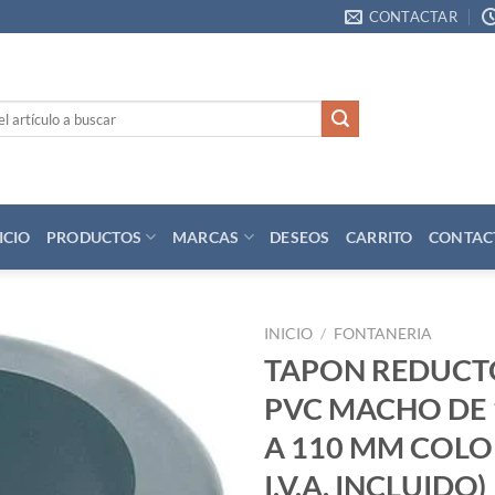
CONTACTAR
ICIO
PRODUCTOS
MARCAS
DESEOS
CARRITO
CONTAC
INICIO
/
FONTANERIA
TAPON REDUCT
Añadir
PVC MACHO DE
a la
lista
A 110 MM COLOR
de
deseos
I.V.A. INCLUIDO)