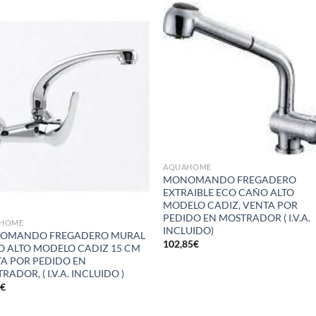
Añadir
Aña
a la
a 
lista de
list
deseos
des
AQUAHOME
MONOMANDO FREGADERO
EXTRAIBLE ECO CAÑO ALTO
MODELO CADIZ, VENTA POR
PEDIDO EN MOSTRADOR ( I.V.A.
HOME
INCLUIDO)
OMANDO FREGADERO MURAL
102,85
€
 ALTO MODELO CADIZ 15 CM
A POR PEDIDO EN
RADOR, ( I.V.A. INCLUIDO )
9
€