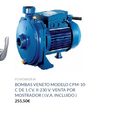
dir
Añadir
la
a la
a de
lista de
eos
deseos
FONTANERIA
BOMBAS VENETO MODELO CPM-10-
C DE 1 CV. II-230 V. VENTA POR
MOSTRADOR ( I.V.A. INCLUIDO )
255,50
€