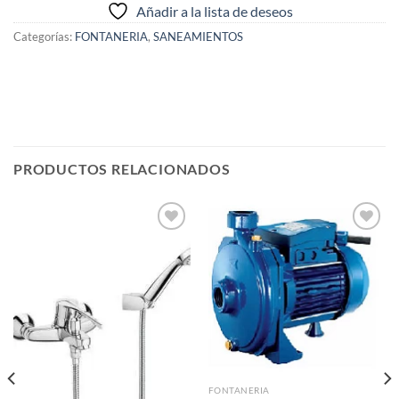
Añadir a la lista de deseos
Categorías:
FONTANERIA
,
SANEAMIENTOS
PRODUCTOS RELACIONADOS
Añadir
Añadir
a la
a la
lista de
lista de
deseos
deseos
FONTANERIA