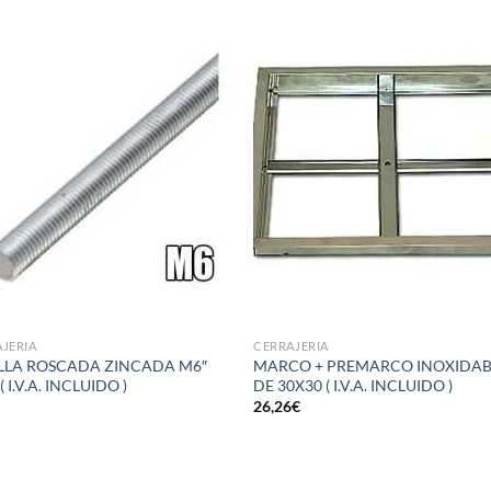
Añadir
Aña
a la
a 
lista de
list
deseos
des
JERIA
CERRAJERIA
LLA ROSCADA ZINCADA M6″
MARCO + PREMARCO INOXIDAB
( I.V.A. INCLUIDO )
DE 30X30 ( I.V.A. INCLUIDO )
€
26,26
€