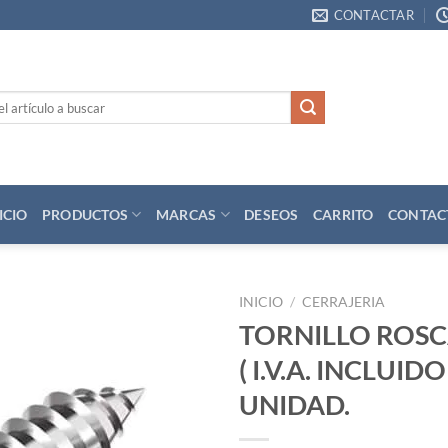
CONTACTAR
ICIO
PRODUCTOS
MARCAS
DESEOS
CARRITO
CONTAC
INICIO
/
CERRAJERIA
TORNILLO ROS
Añadir
( I.V.A. INCLUIDO 
a la
lista
UNIDAD.
de
deseos