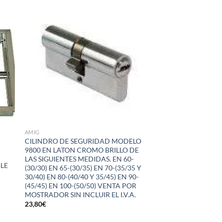
dir
Añadir
la
a la
a de
lista de
eos
deseos
AMIG
CILINDRO DE SEGURIDAD MODELO
9800 EN LATON CROMO BRILLO DE
LAS SIGUIENTES MEDIDAS. EN 60-
LE
(30/30) EN 65-(30/35) EN 70-(35/35 Y
30/40) EN 80-(40/40 Y 35/45) EN 90-
(45/45) EN 100-(50/50) VENTA POR
MOSTRADOR SIN INCLUIR EL I.V.A.
23,80
€