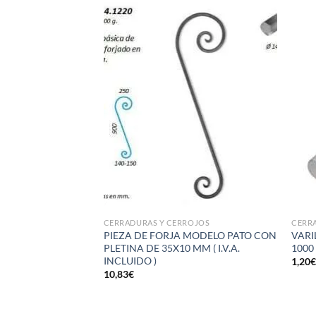
Añadir
Añadir
a la
a la
lista de
lista de
deseos
deseos
CERRADURAS Y CERROJOS
CERRA
GURIDAD MODELO
PIEZA DE FORJA MODELO PATO CON
VARI
DE 60-(30/30 Y
PLETINA DE 35X10 MM ( I.V.A.
1000 
40 Y 30/35) EN 74-
INCLUIDO )
1,20
35 Y 40/40) EN 90-
10,83
€
0/50) DE LATON
VENTA POR
NCLUIR EL I.V.A.