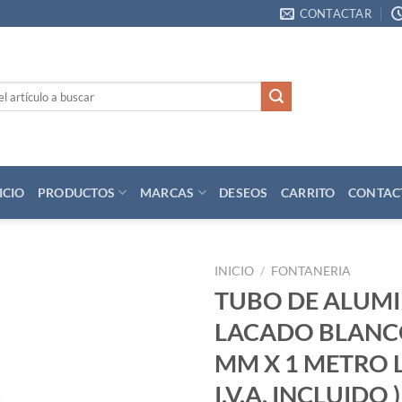
CONTACTAR
ICIO
PRODUCTOS
MARCAS
DESEOS
CARRITO
CONTAC
INICIO
/
FONTANERIA
TUBO DE ALUMI
Añadir
LACADO BLANCO
a la
lista
MM X 1 METRO L
de
deseos
I.V.A. INCLUIDO )