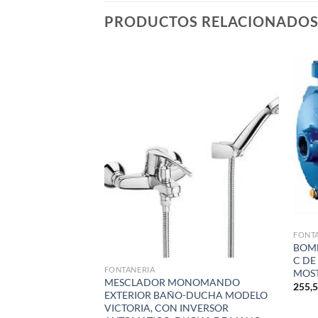
PRODUCTOS RELACIONADO
Añadir
Añadir
a la
a la
lista de
lista de
deseos
deseos
FONT
GURIDAD MODELO
BOMB
ROMO BRILLO DE
C DE 
FONTANERIA
EDIDAS. EN 60-
MOST
MESCLADOR MONOMANDO
35) EN 70-(35/35 Y
255,
EXTERIOR BAÑO-DUCHA MODELO
0 Y 35/45) EN 90-
VICTORIA, CON INVERSOR
50/50) VENTA POR