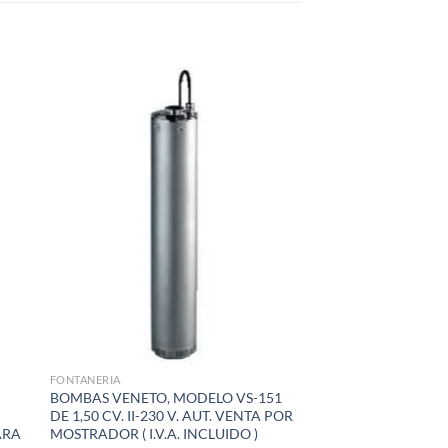
dir
Añadir
la
a la
a de
lista de
eos
deseos
FONTANERIA
BOMBAS VENETO, MODELO VS-151
DE 1,50 CV. II-230 V. AUT. VENTA POR
ARA
MOSTRADOR ( I.V.A. INCLUIDO )