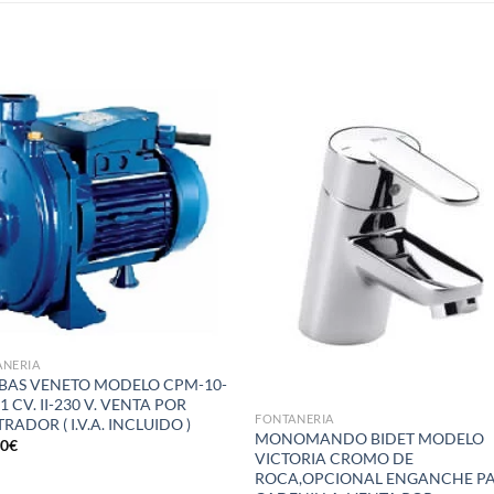
S
Añadir
Aña
a la
a 
lista de
list
deseos
des
ANERIA
AS VENETO MODELO CPM-10-
1 CV. II-230 V. VENTA POR
FONTANERIA
RADOR ( I.V.A. INCLUIDO )
MONOMANDO BIDET MODELO
50
€
VICTORIA CROMO DE
ROCA,OPCIONAL ENGANCHE P