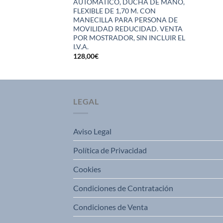
AUTOMATICO, DUCHA DE MANO,
CLUIR EL I.V.A.
FLEXIBLE DE 1,70 M. CON
MANECILLA PARA PERSONA DE
MOVILIDAD REDUCIDAD. VENTA
POR MOSTRADOR, SIN INCLUIR EL
I.V.A.
128,00
€
LEGAL
Aviso Legal
Política de Privacidad
Cookies
Condiciones de Contratación
Condiciones de Venta