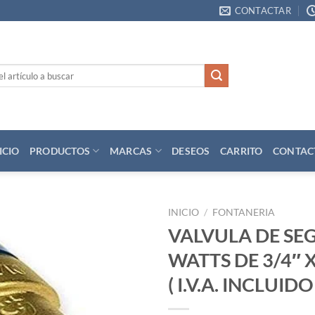
CONTACTAR
ICIO
PRODUCTOS
MARCAS
DESEOS
CARRITO
CONTAC
INICIO
/
FONTANERIA
VALVULA DE SE
Añadir
WATTS DE 3/4″ X
a la
lista
( I.V.A. INCLUIDO 
de
deseos