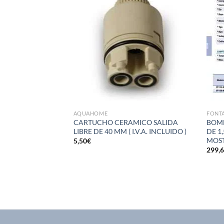
deseos
deseos
AQUAHOME
FONT
EGADERO CAÑO
CARTUCHO CERAMICO SALIDA
BOMB
DELO CADIZ
LIBRE DE 40 MM ( I.V.A. INCLUIDO )
DE 1,
ADOR ( I.V.A.
MOST
5,50
€
299,