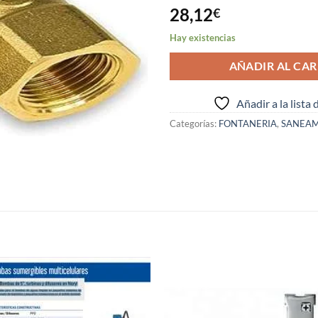
28,12
€
Hay existencias
AÑADIR AL CAR
Añadir a la lista
Categorías:
FONTANERIA
,
SANEAM
S
Añadir
Aña
a la
a 
lista de
list