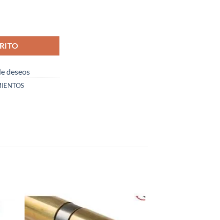
RITO
 de deseos
IENTOS
dir
Añadir
la
a la
a de
lista de