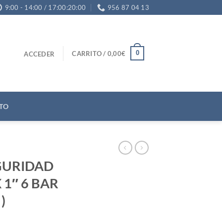
9:00 - 14:00 / 17:00:20:00
956 87 04 13
0
CARRITO /
0,00
€
ACCEDER
TO
GURIDAD
 1″ 6 BAR
)