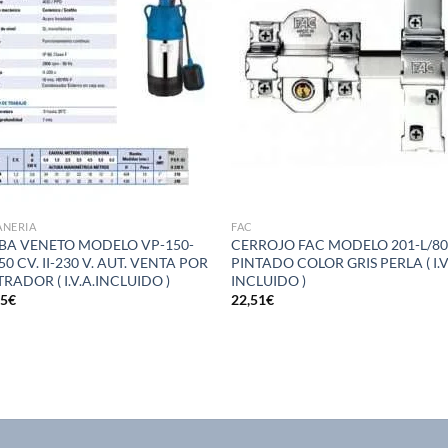
deseos
des
ANERIA
FAC
A VENETO MODELO VP-150-
CERROJO FAC MODELO 201-L/8
50 CV. II-230 V. AUT. VENTA POR
PINTADO COLOR GRIS PERLA ( I.V
RADOR ( I.V.A.INCLUIDO )
INCLUIDO )
65
€
22,51
€