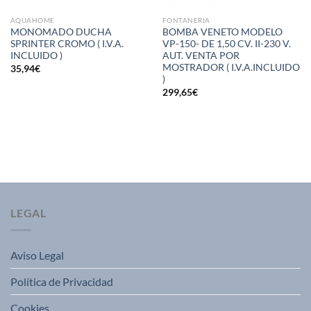
AQUAHOME
FONTANERIA
MONOMADO DUCHA
BOMBA VENETO MODELO
SPRINTER CROMO ( I.V.A.
VP-150- DE 1,50 CV. II-230 V.
INCLUIDO )
AUT. VENTA POR
MOSTRADOR ( I.V.A.INCLUIDO
35,94
€
)
299,65
€
LEGAL
Aviso Legal
Política de Privacidad
Cookies