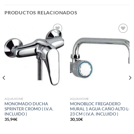
PRODUCTOS RELACIONADOS
Añadir
Añadir
a la
a la
lista de
lista de
deseos
deseos
AQUAHOME
AQUAHOME
MONOMADO DUCHA
MONOBLOC FREGADERO
SPRINTER CROMO ( I.V.A.
MURAL 1 AGUA CAÑO ALTO L-
INCLUIDO )
23 CM ( I.V.A. INCLUIDO )
35,94
€
30,10
€