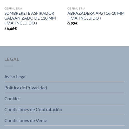
CERRAJERIA
CERRAJERIA
SOMBRERETE ASPIRADOR
ABRAZADERA A-G I 16-18 MM
GALVANIZADO DE 110 MM
( I.V.A. INCLUIDO )
(I.V.A. INCLUIDO )
0,92
€
56,66
€
LEGAL
Aviso Legal
Política de Privacidad
Cookies
Condiciones de Contratación
Condiciones de Venta