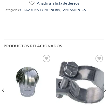
Añadir a la lista de deseos
Categorías:
CERRAJERIA
,
FONTANERIA
,
SANEAMIENTOS
PRODUCTOS RELACIONADOS
Añadir
Añadir
a la
a la
lista de
lista de
deseos
deseos