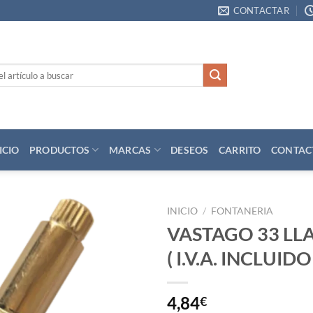
CONTACTAR
ICIO
PRODUCTOS
MARCAS
DESEOS
CARRITO
CONTAC
INICIO
/
FONTANERIA
VASTAGO 33 LL
Añadir
( I.V.A. INCLUIDO 
a la
lista
de
deseos
4,84
€