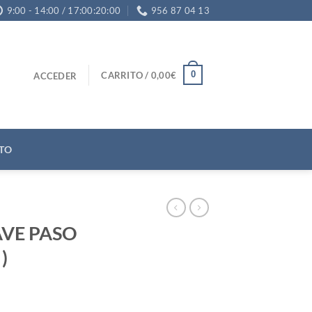
9:00 - 14:00 / 17:00:20:00
956 87 04 13
0
CARRITO /
0,00
€
ACCEDER
TO
AVE PASO
)