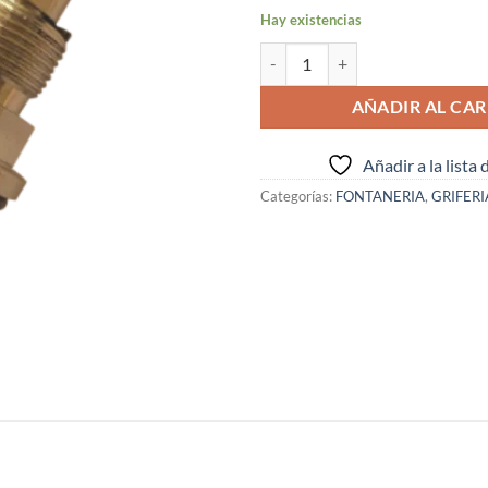
Hay existencias
VASTAGO 33 LLAVE PASO ( I.V.A.
AÑADIR AL CAR
Añadir a la lista
Categorías:
FONTANERIA
,
GRIFERI
S