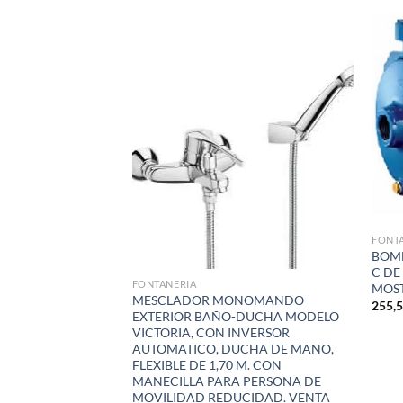
Añadir
Añadir
a la
a la
lista de
lista de
deseos
deseos
FONT
BOMB
C DE 
FONTANERIA
MOST
DELO 201-L/80
MESCLADOR MONOMANDO
255,
IS PERLA ( I.V.A.
EXTERIOR BAÑO-DUCHA MODELO
VICTORIA, CON INVERSOR
AUTOMATICO, DUCHA DE MANO,
FLEXIBLE DE 1,70 M. CON
MANECILLA PARA PERSONA DE
MOVILIDAD REDUCIDAD. VENTA