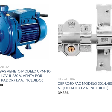
Añadir
Aña
a la
a 
lista de
list
deseos
des
ANERIA
AS VENETO MODELO CPM-10-
1 CV. II-230 V. VENTA POR
CERRAJERIA
RADOR ( I.V.A. INCLUIDO )
CERROJO FAC MODELO 301-L/8
50
€
NIQUELADO ( I.V.A. INCLUIDO )
39,33
€