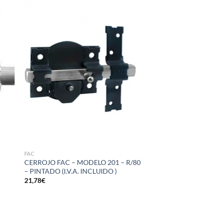
dir
Añadir
la
a la
a de
lista de
eos
deseos
FAC
0
CERROJO FAC – MODELO 201 – R/80
– PINTADO (I.V.A. INCLUIDO )
21,78
€