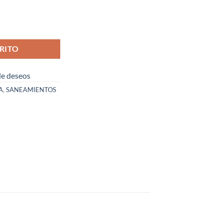
 INCLUIDO ) cantidad
RITO
 de deseos
A
,
SANEAMIENTOS