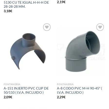
2,19
€
5130 CU TE IGUAL H-H-H DE
28-28-28 MM.
3,18
€
Añadir
Añadir
a la
a la
lista de
lista de
deseos
deseos
FONTANERIA
FONTANERIA
A-151 INJERTO PVC CLIP DE
A-8 CODO PVC M-H 90-45″ (
50/110 ( I.V.A. INCLUIDO )
I.V.A. INCLUIDO )
2,09
€
2,29
€