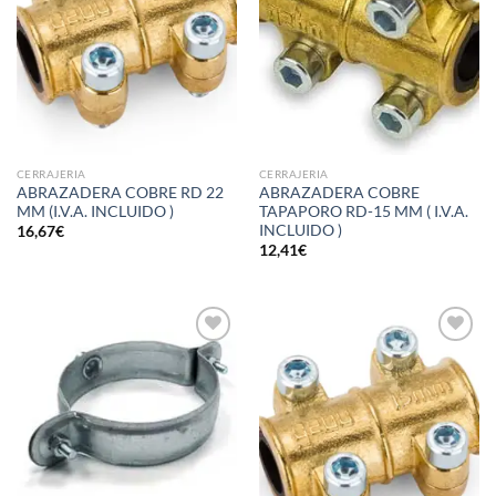
CERRAJERIA
CERRAJERIA
ABRAZADERA COBRE RD 22
ABRAZADERA COBRE
MM (I.V.A. INCLUIDO )
TAPAPORO RD-15 MM ( I.V.A.
INCLUIDO )
16,67
€
12,41
€
Añadir
Añadir
a la
a la
lista de
lista de
deseos
deseos