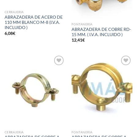
CERRAJERIA
ABRAZADERA DE ACERO DE
110 MM BLANCO M-8 (I.V.A.
FONTANERIA
INCLUIDO )
ABRAZADERA DE COBRE RD-
6,08
€
15 MM. ( I.V.A. INCLUIDO )
12,41
€
Añadir
Añadir
a la
a la
lista de
lista de
deseos
deseos
CERRAJERIA
FONTANERIA