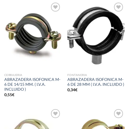
Añadir
Añadir
a la
a la
lista de
lista de
deseos
deseos
CERRAJERIA
FONTANERIA
ABRAZADERA ISOFONICA M-
ABRAZADERA ISOFONICA M-
6 DE 14/15 MM. ( I.V.A.
6 DE 28 MM ( I.V.A. INCLUIDO )
INCLUIDO )
0,34
€
0,55
€
Añadir
Añadir
a la
a la