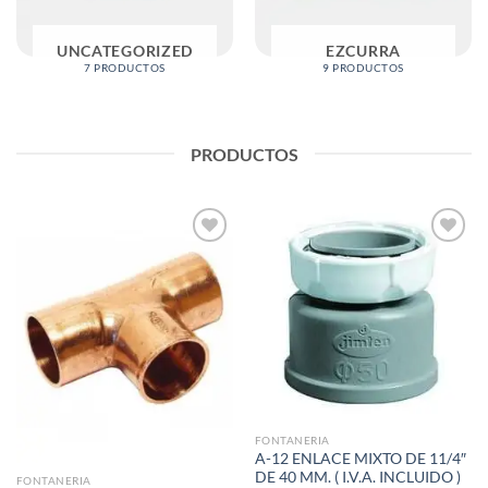
UNCATEGORIZED
EZCURRA
7 PRODUCTOS
9 PRODUCTOS
PRODUCTOS
Añadir
Añadir
a la
a la
lista de
lista de
deseos
deseos
FONTANERIA
A-12 ENLACE MIXTO DE 11/4″
DE 40 MM. ( I.V.A. INCLUIDO )
FONTANERIA