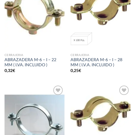
lista de
lista de
deseos
deseos
CERRAJERIA
CERRAJERIA
ABRAZADERA M-6 – I – 22
ABRAZADERA M-6 – I – 28
MM ( I.VA. INCLUIDO )
MM ( I.V.A. INCLUIDO )
0,32
€
0,25
€
Añadir
Añadir
a la
a la
lista de
lista de
deseos
deseos