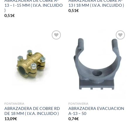
ABRAZADERA DE COBRE A-
ABRAZADERA DE COBRE A-
13 – I -15 MM ( I.V.A. INCLUIDO
13 I 18 MM ( I.V.A. INCLUIDO )
)
0,51
€
0,51
€
Añadir
Añadir
a la
a la
lista de
lista de
deseos
deseos
FONTANERIA
FONTANERIA
ABRAZADERA DE COBRE RD
ABRAZADERA EVACUACION
DE 18 MM ( I.V.A. INCLUIDO )
A-13 – 50
13,09
€
0,74
€