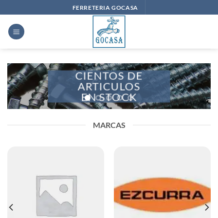
Saltar
FERRETERIA GOCASA
al
contenido
CIENTOS DE
ARTICULOS
EN STOCK
MARCAS