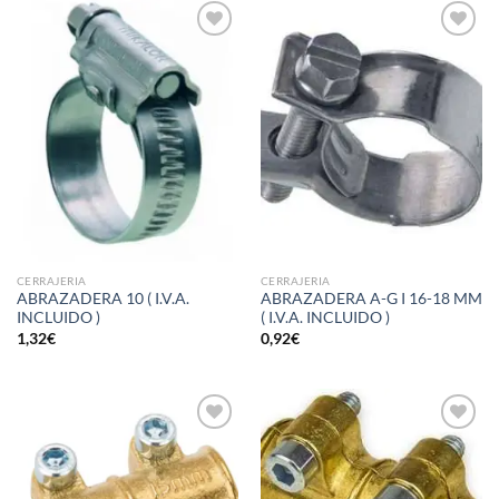
Añadir
Añadir
a la
a la
lista de
lista de
deseos
deseos
CERRAJERIA
CERRAJERIA
ABRAZADERA 10 ( I.V.A.
ABRAZADERA A-G I 16-18 MM
INCLUIDO )
( I.V.A. INCLUIDO )
1,32
€
0,92
€
Añadir
Añadir
a la
a la
lista de
lista de
deseos
deseos