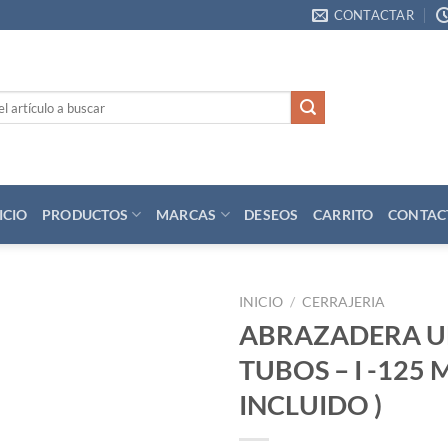
CONTACTAR
ICIO
PRODUCTOS
MARCAS
DESEOS
CARRITO
CONTAC
INICIO
/
CERRAJERIA
ABRAZADERA U
Añadir
TUBOS – I -125 MM
a la
lista
INCLUIDO )
de
deseos