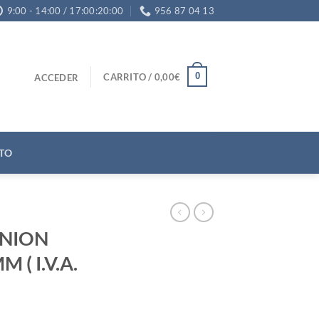
9:00 - 14:00 / 17:00:20:00
956 87 04 13
0
CARRITO /
0,00
€
ACCEDER
TO
NION
 ( I.V.A.