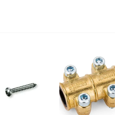
S
Añadir
Aña
a la
a 
lista de
list
deseos
des