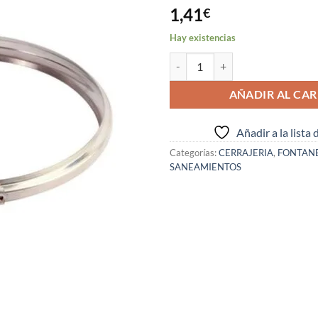
1,41
€
Hay existencias
ABRAZADERA UNION TUBOS - I -1
AÑADIR AL CAR
Añadir a la lista
Categorías:
CERRAJERIA
,
FONTAN
SANEAMIENTOS