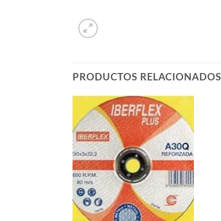
PRODUCTOS RELACIONADO
Añadir
Añadir
a la
a la
lista de
lista de
deseos
deseos