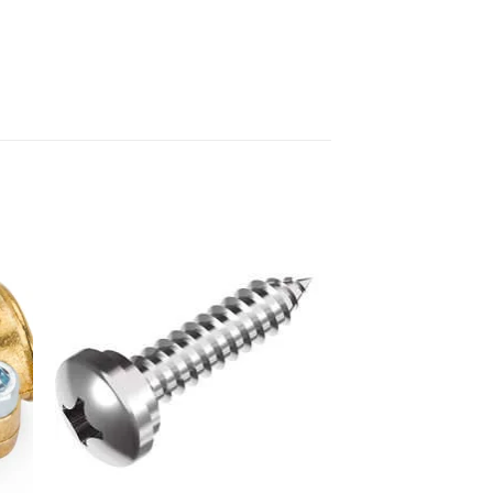
dir
Añadir
la
a la
a de
lista de
eos
deseos