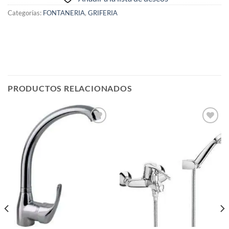
Categorías:
FONTANERIA
,
GRIFERIA
PRODUCTOS RELACIONADOS
Añadir
Añadir
a la
a la
lista de
lista de
deseos
deseos