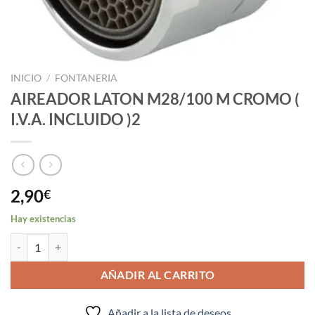
INICIO
/
FONTANERIA
AIREADOR LATON M28/100 M CROMO (
I.V.A. INCLUIDO )2
2,90
€
Hay existencias
AIREADOR LATON M28/100 M CROMO ( I.V.A. INCLUIDO )2 cantidad
AÑADIR AL CARRITO
Añadir a la lista de deseos